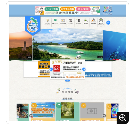
ズ
ー
ム