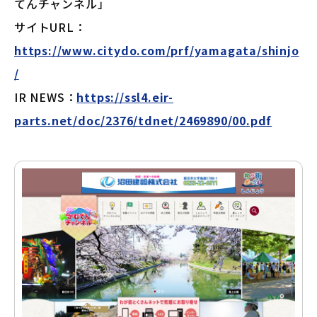
てんチャンネル」
サイトURL：
https://www.citydo.com/prf/yamagata/shinjo
/
IR NEWS：
https://ssl4.eir-
parts.net/doc/2376/tdnet/2469890/00.pdf