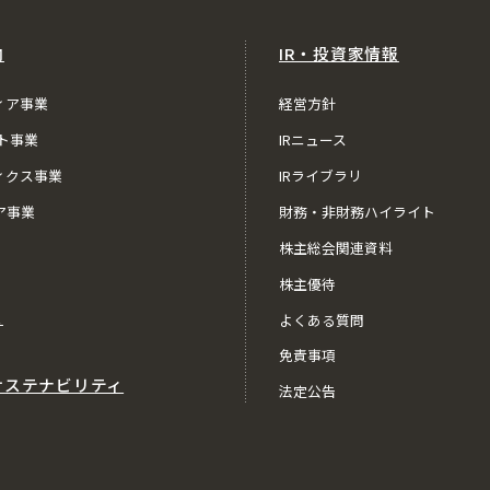
内
IR・投資家情報
ィア事業
経営方針
ト事業
IRニュース
ィクス事業
IRライブラリ
ア事業
財務・非財務ハイライト
株主総会関連資料
株主優待
ス
よくある質問
免責事項
サステナビリティ
法定公告