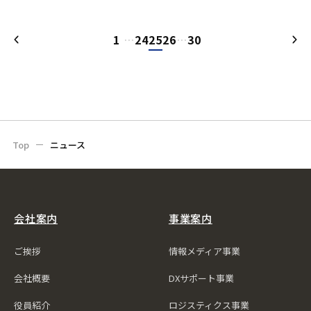
1
…
24
25
26
…
30
Top
ニュース
会社案内
事業案内
ご挨拶
情報メディア事業
会社概要
DXサポート事業
役員紹介
ロジスティクス事業