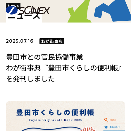
News
ニュース
2025.07.16
わが街事典
豊田市との官民協働事業
わが街事典『豊田市くらしの便利帳』
を発刊しました