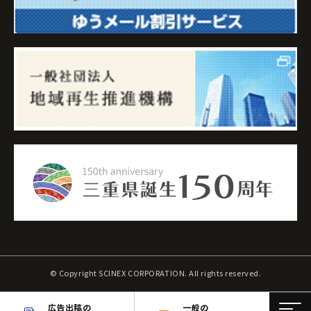
© Copyright SCINEX CORPORATION. All rights reserved.
広告出稿の
一般の