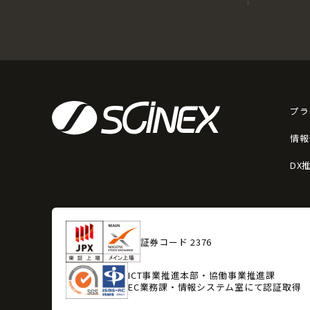
プラ
情報
DX
証券コード 2376
ICT事業推進本部・協働事業推進課
EC業務課・情報システム室にて認証取得