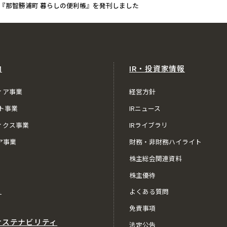
『那智勝浦町 暮らしの便利帳』を発刊しました
内
IR・投資家情報
ィア事業
経営方針
ト事業
IRニュース
ィクス事業
IRライブラリ
ア事業
財務・非財務ハイライト
株主総会関連資料
株主優待
ス
よくある質問
免責事項
サステナビリティ
法定公告