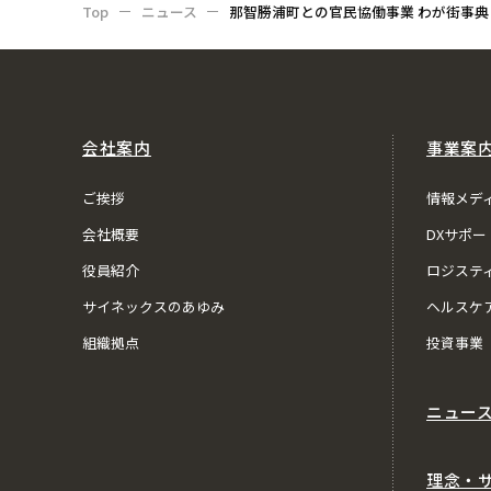
Top
ニュース
那智勝浦町との官民協働事業 わが街事典
会社案内
事業案
ご挨拶
情報メデ
会社概要
DXサポー
役員紹介
ロジステ
サイネックスのあゆみ
ヘルスケ
組織拠点
投資事業
ニュー
理念・