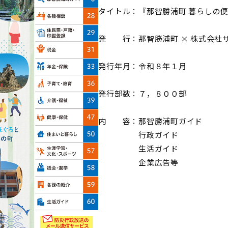
タイトル：『那智勝浦町 暮らしの
発 行：那智勝浦町 × 株式会社
発行年月：令和８年１月
発行部数：７，８００部
内 容：那智勝浦町ガイド
行政ガイド
生活ガイド
企業広告等