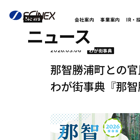
News
会社案内
事業案内
IR・
ニュース
2026.03.06
わが街事典
那智勝浦町との官
わが街事典『那智