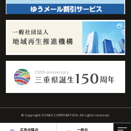
© Copyright SCINEX CORPORATION. All rights reserved.
広告出稿の
一般の