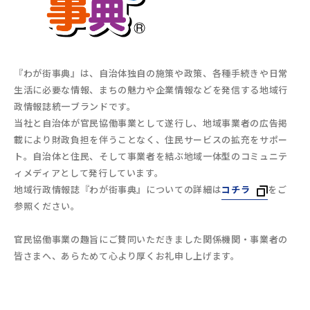
『わが街事典』は、自治体独自の施策や政策、各種手続きや日常
生活に必要な情報、まちの魅力や企業情報などを発信する地域行
政情報誌統一ブランドです。
当社と自治体が官民協働事業として遂行し、地域事業者の広告掲
載により財政負担を伴うことなく、住民サービスの拡充をサポー
ト。自治体と住民、そして事業者を結ぶ地域一体型のコミュニテ
ィメディアとして発行しています。
地域行政情報誌『わが街事典』についての詳細は
コチラ
をご
参照ください。
官民協働事業の趣旨にご賛同いただきました関係機関・事業者の
皆さまへ、あらためて心より厚くお礼申し上げます。