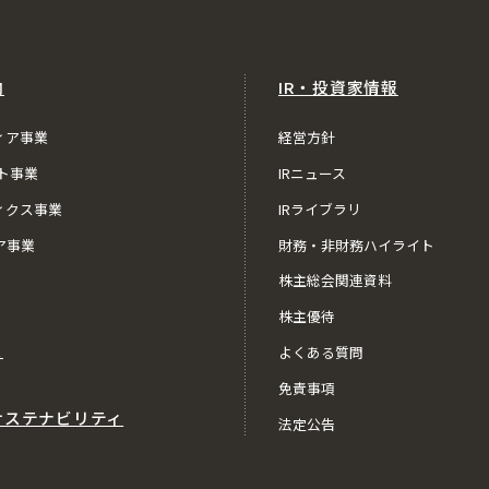
内
IR・投資家情報
ィア事業
経営方針
ト事業
IRニュース
ィクス事業
IRライブラリ
ア事業
財務・非財務ハイライト
株主総会関連資料
株主優待
ス
よくある質問
免責事項
サステナビリティ
法定公告