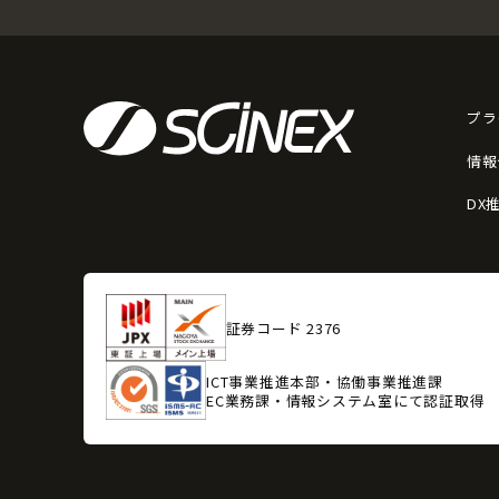
プラ
情報
DX
証券コード 2376
ICT事業推進本部・協働事業推進課
EC業務課・情報システム室にて認証取得