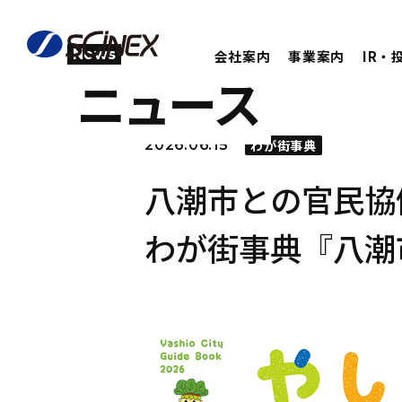
News
会社案内
事業案内
IR・
ニュース
2026.06.15
わが街事典
八潮市との官民協
わが街事典『八潮