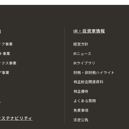
内
IR・投資家情報
ィア事業
経営方針
ト事業
IRニュース
ィクス事業
IRライブラリ
ア事業
財務・非財務ハイライト
株主総会関連資料
株主優待
ス
よくある質問
免責事項
サステナビリティ
法定公告