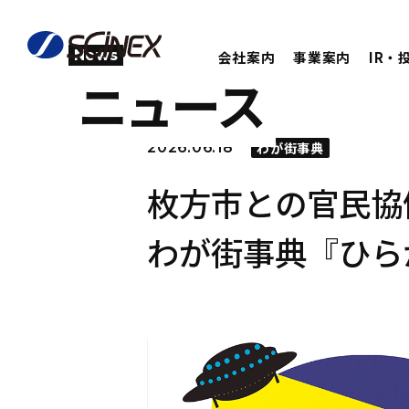
News
会社案内
事業案内
IR・
ニュース
2026.06.18
わが街事典
枚方市との官民協
わが街事典『ひら