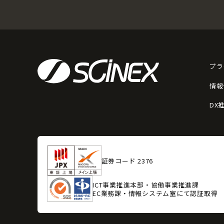
プラ
情報
DX
証券コード 2376
ICT事業推進本部・協働事業推進課
EC業務課・情報システム室にて認証取得