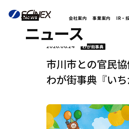
News
会社案内
事業案内
IR・
ニュース
2026.06.24
わが街事典
市川市との官民協
わが街事典『いち