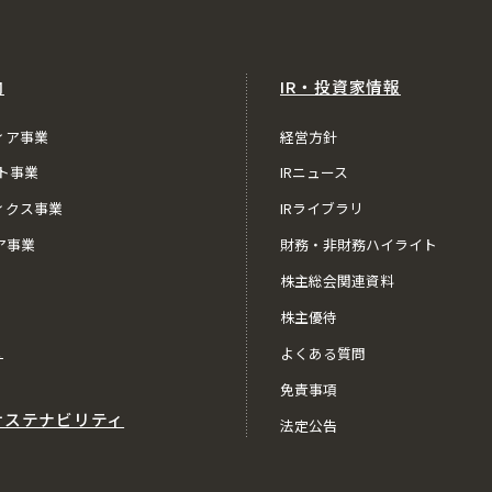
内
IR・投資家情報
ィア事業
経営方針
ト事業
IRニュース
ィクス事業
IRライブラリ
ア事業
財務・非財務ハイライト
株主総会関連資料
株主優待
ス
よくある質問
免責事項
サステナビリティ
法定公告