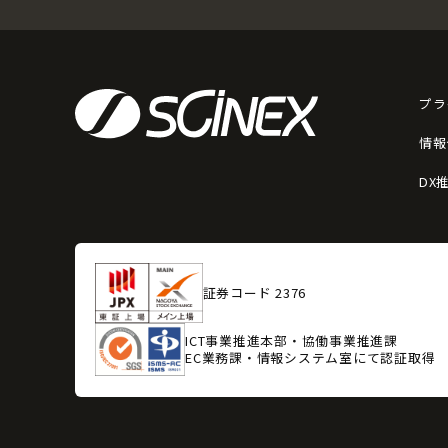
プラ
情報
DX
証券コード 2376
ICT事業推進本部・協働事業推進課
EC業務課・情報システム室にて認証取得