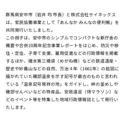
群馬県安中市（岩井 均 市長）と株式会社サイネックス
は、官民協働事業として『あんなか みんなの便利帳』を
共同発行いたしました。
この冊子は、安中市のシンプルでコンパクトな新庁舎の
概要や合併20周年記念事業レポートをはじめ、防災や移
住・定住、子育て支援、雇用促進などの行政情報を掲載
するほか、碓氷第三橋梁（めがね橋）などの鉄道遺産・
歴史や妙義山などの自然、万治４年（1661年）の絵図に
描かれていた磯部温泉を示す記号が最古のものと言われ
ている「温泉記号発祥の地」をガイドし、峠の釜めしや
磯部せんべいなどの特産品、安政遠足（侍マラソン）な
どのイベント等を特集した地域行政情報誌として発行い
たします。