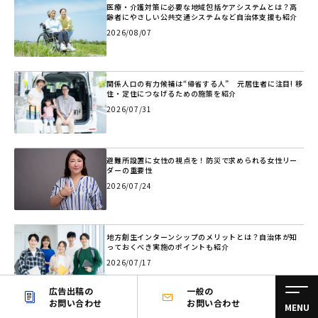
医療・介護対策に必要な地域包括ケアシステムとは？高
齢者にやさしい公共交通システムなど自治体支援も紹介
2026/08/07
関係人口の有力候補は“帰省する人” 元居住者に注目! 移
住・定住につなげるための施策を紹介
2026/07/31
避難所設置に女性の視点を！防災で求められる女性リー
ダーの重要性
2026/07/24
地方創生インターンシップのメリットとは？自治体が知
っておくべき実施のポイントも紹介
2026/07/17
広告出稿の
一般の
お問い合わせ
お問い合わせ
MENU
「何もない」は最大の思い込み―新たな観光資源を生み