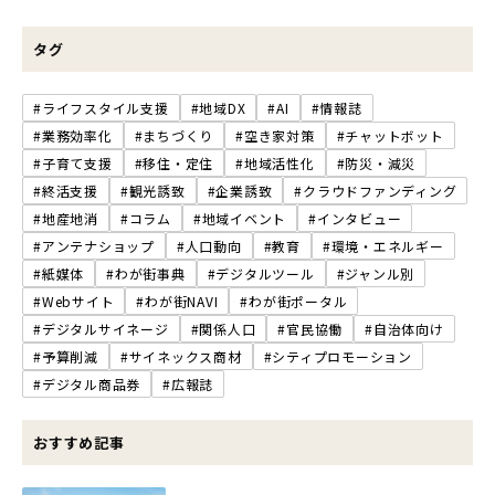
タグ
#ライフスタイル支援
#地域DX
#AI
#情報誌
#業務効率化
#まちづくり
#空き家対策
#チャットボット
#子育て支援
#移住・定住
#地域活性化
#防災・減災
#終活支援
#観光誘致
#企業誘致
#クラウドファンディング
#地産地消
#コラム
#地域イベント
#インタビュー
#アンテナショップ
#人口動向
#教育
#環境・エネルギー
#紙媒体
#わが街事典
#デジタルツール
#ジャンル別
#Webサイト
#わが街NAVI
#わが街ポータル
#デジタルサイネージ
#関係人口
#官民協働
#自治体向け
#予算削減
#サイネックス商材
#シティプロモーション
#デジタル商品券
#広報誌
おすすめ記事