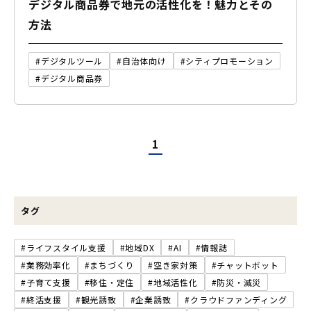
デジタル商品券で地元の活性化を！魅力とその
方法
#デジタルツール
#自治体向け
#シティプロモーション
#デジタル商品券
1
タグ
#ライフスタイル支援
#地域DX
#AI
#情報誌
#業務効率化
#まちづくり
#空き家対策
#チャットボット
#子育て支援
#移住・定住
#地域活性化
#防災・減災
#終活支援
#観光誘致
#企業誘致
#クラウドファンディング