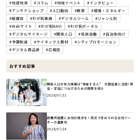
#地産地消
#コラム
#地域イベント
#インタビュー
#アンテナショップ
#人口動向
#教育
#環境・エネルギー
#紙媒体
#わが街事典
#デジタルツール
#ジャンル別
#Webサイト
#わが街NAVI
#わが街ポータル
#デジタルサイネージ
#関係人口
#官民協働
#自治体向け
#予算削減
#サイネックス商材
#シティプロモーション
#デジタル商品券
#広報誌
おすすめ記事
関係人口の有力候補は“帰省する人” 元居住者に注目! 移
住・定住につなげるための施策を紹介
2026/07/31
避難所設置に女性の視点を！防災で求められる女性リー
ダーの重要性
2026/07/24