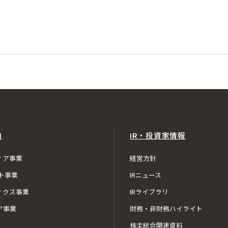
内
IR・投資家情報
ィア事業
経営方針
ト事業
IRニュース
ィクス事業
IRライブラリ
ア事業
財務・非財務ハイライト
株主総会関連資料