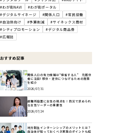
#わが街NAVI
#わが街ポータル
#デジタルサイネージ
#関係人口
#官民協働
#自治体向け
#予算削減
#サイネックス商材
#シティプロモーション
#デジタル商品券
#広報誌
おすすめ記事
関係人口の有力候補は“帰省する人” 元居住
者に注目! 移住・定住につなげるための施策
を紹介
2026/07/31
避難所設置に女性の視点を！防災で求められ
る女性リーダーの重要性
2026/07/24
地方創生インターンシップのメリットとは？
自治体が知っておくべき実施のポイントも紹