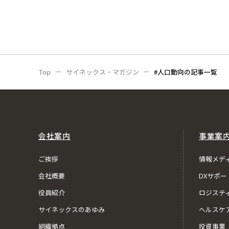
Top
サイネックス・マガジン
#人口動向の記事一覧
会社案内
事業案
ご挨拶
情報メデ
会社概要
DXサポー
役員紹介
ロジステ
サイネックスのあゆみ
ヘルスケ
組織拠点
投資事業