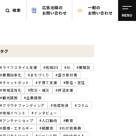
広告出稿の
一般の
検索
お問い合わせ
お問い合わせ
MENU
タグ
#ライフスタイル支援
#地域DX
#AI
#情報誌
#業務効率化
#まちづくり
#空き家対策
#チャットボット
#子育て支援
#移住・定住
#地域活性化
#防災・減災
#終活支援
#観光誘致
#企業誘致
#クラウドファンディング
#地産地消
#コラム
#地域イベント
#インタビュー
#アンテナショップ
#人口動向
#教育
#環境・エネルギー
#紙媒体
#わが街事典
#デジタルツール
#ジャンル別
#Webサイト