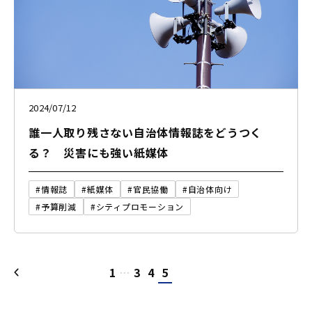
2024/07/12
誰一人取り残さない自治体情報誌をどうつく
る？ 災害にも強い紙媒体
#情報誌
#紙媒体
#官民協働
#自治体向け
#予算削減
#シティプロモーション
1
…
3
4
5