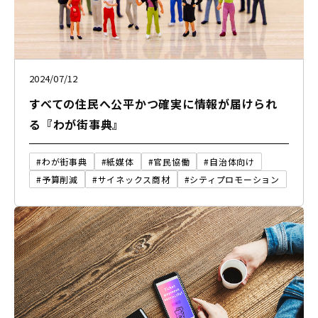
2024/07/12
すべての住民へ公平かつ確実に情報が届けられ
る『わが街事典』
#わが街事典
#紙媒体
#官民協働
#自治体向け
#予算削減
#サイネックス商材
#シティプロモーション