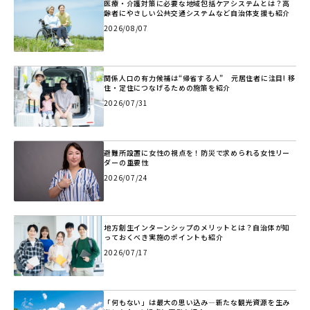
医療・介護対策に必要な地域包括ケアシステムとは？高
齢者にやさしい公共交通システムなど自治体支援も紹介
2026/08/07
関係人口の有力候補は“帰省する人” 元居住者に注目! 移
住・定住につなげるための施策を紹介
2026/07/31
避難所設置に女性の視点を！防災で求められる女性リー
ダーの重要性
2026/07/24
地方創生インターンシップのメリットとは？自治体が知
っておくべき実施のポイントも紹介
2026/07/17
「何もない」は最大の思い込み―新たな観光資源を生み