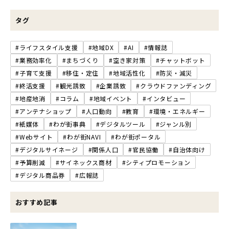
タグ
#ライフスタイル支援
#地域DX
#AI
#情報誌
#業務効率化
#まちづくり
#空き家対策
#チャットボット
#子育て支援
#移住・定住
#地域活性化
#防災・減災
#終活支援
#観光誘致
#企業誘致
#クラウドファンディング
#地産地消
#コラム
#地域イベント
#インタビュー
#アンテナショップ
#人口動向
#教育
#環境・エネルギー
#紙媒体
#わが街事典
#デジタルツール
#ジャンル別
#Webサイト
#わが街NAVI
#わが街ポータル
#デジタルサイネージ
#関係人口
#官民協働
#自治体向け
#予算削減
#サイネックス商材
#シティプロモーション
#デジタル商品券
#広報誌
おすすめ記事